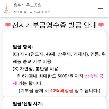
용주사 추모공원
자연장, 봉안당, 49재 및 제사
내
비
게
전자기부금영수증 발급 안내
이
션
토
글
발급 항목:
(O) 재사(천도재, 49재, 삼우제, 기제사), 연등, 위
패등 종교 기부 비용
(X) 자연장, 봉안당 비용
※ 6개월내 최대한도 500만원 까지
상속세 공
제
가능 합니다.
(기부금 공제 시
40% 과징금
징수 됩니다.)
발급/신청 시기: